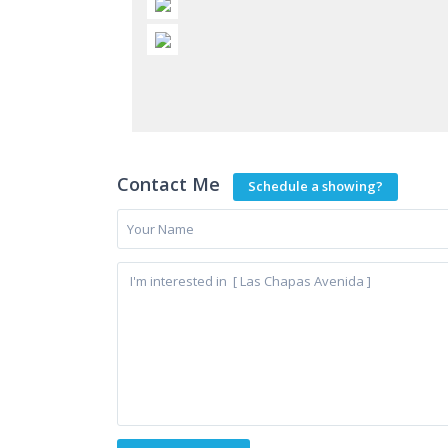
Contact Me
Schedule a showing?
EMG REAL ESTATE AND REFORMS
Conta
This unique real estate provides ultimate
Bus
services, personal attention and all
La Alza
variety of luxury villas, apartments on the
(Puerto
Costa del Sol. Call me and I will find a
00
gorgeous property for the best value. You
inf
can see on this website that I have best
luxury properties in Marbella.
htt