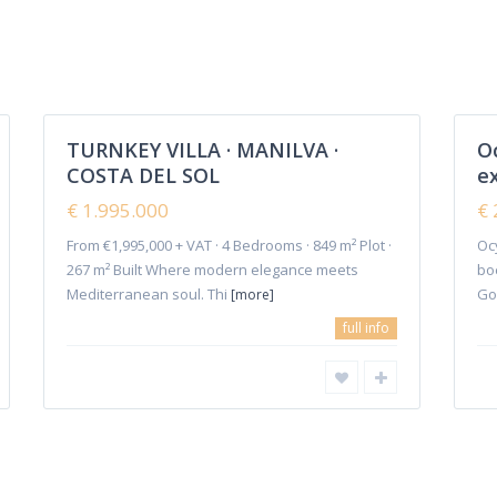
Parhus Villa
(4)
Projekt
(9)
Radhus
(21)
Takvåningar
(8)
Villas
(73)
TURNKEY VILLA · MANILVA ·
Oc
Tomt
(1)
COSTA DEL SOL
ex
€ 1.995.000
€ 
Hemsida
Investeringar
From €1,995,000 + VAT · 4 Bedrooms · 849 m² Plot ·
Oc
267 m² Built Where modern elegance meets
bo
Mediterranean soul. Thi
Go
[more]
full info