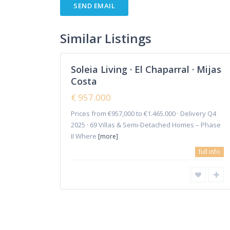
Similar Listings
Soleia Living · El Chaparral · Mijas
Costa
€ 957.000
Copyright 2018-2024 | Elena Mitina. All Rights Reserved.
Prices from €957,000 to €1.465.000 · Delivery Q4
2025 · 69 Villas & Semi-Detached Homes – Phase
II Where
[more]
full info