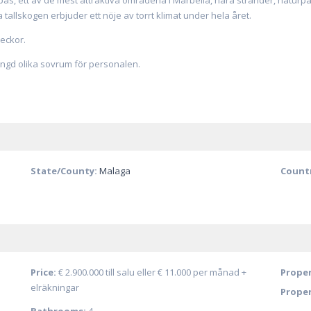
as, ett av de mest attraktiva områdena i Marbella, nära stränder, naturpark
a tallskogen erbjuder ett nöje av torrt klimat under hela året.
veckor.
mängd olika sovrum för personalen.
State/County:
Malaga
Count
Price:
€ 2.900.000 till salu eller
€ 11.000
per månad +
Proper
elräkningar
Proper