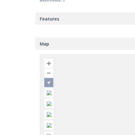
Bedrooms:
6
Features
Map