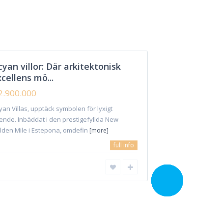
TreeTops Marbella
från
€ 630.000
yan villor: Där arkitektonisk
cellens mö...
2.900.000
Förbättring
Hyresfastighet
Kontakta oss
yan Villas, upptäck symbolen för lyxigt
ende. Inbäddat i den prestigefyllda New
lden Mile i Estepona, omdefin
[more]
full info
Ring mig