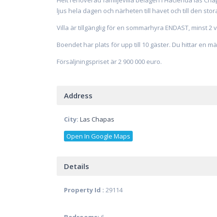
Helt renoverad familjevilla belägen i Hacienda las Chap
ljus hela dagen och närheten till havet och till den stor
Villa är tillgänglig för en sommarhyra ENDAST, minst 2 
Boendet har plats för upp till 10 gäster. Du hittar en 
Försäljningspriset är 2 900 000 euro.
Address
City:
Las Chapas
Open In Google Maps
Details
Property Id :
29114