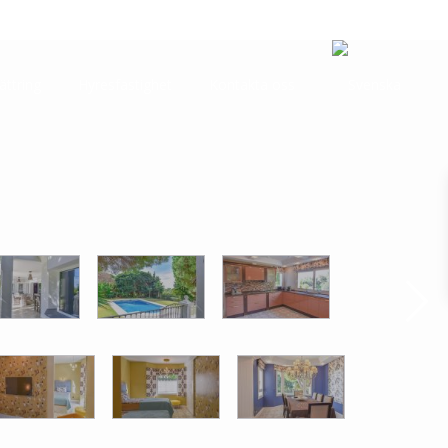
ättring
Hyresfastighet
Kontakta oss