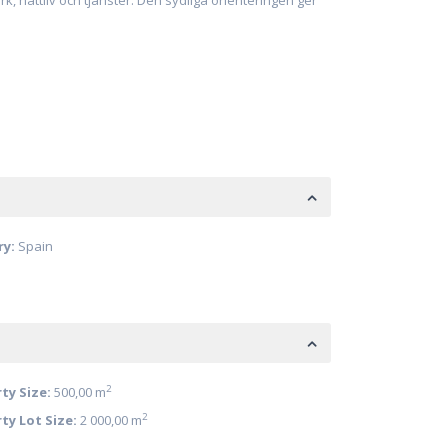
, nattliv och tjänster. Den sydliga orienteringen ger
ry:
Spain
2
ty Size:
500,00 m
2
ty Lot Size:
2 000,00 m