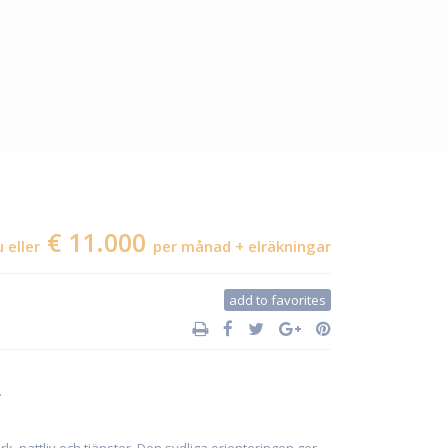
€ 11.000
u eller
per månad + elräkningar
add to favorites
.