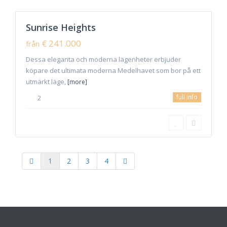
9
Marbella
Sunrise Heights
Sales
New
€ 241.000
från
Offer
Dessa eleganta och moderna lägenheter erbjuder
köpare det ultimata moderna Medelhavet som bor på ett
utmärkt läge,
[more]
full info
2
1
2
3
4