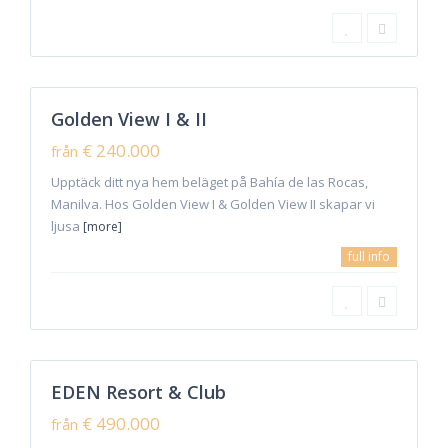
9
Manilva
Golden View I & II
Featured
Sales
€ 240.000
från
New
Offer
Upptäck ditt nya hem beläget på Bahía de las Rocas,
Manilva. Hos Golden View I & Golden View II skapar vi
ljusa
[more]
full info
Marbella
,
9
Mijas
EDEN Resort & Club
Featured
Sales
€ 490.000
från
New