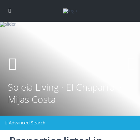
Soleia Living · El Chaparral ·
Mijas Costa
Advanced Search