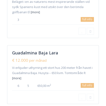
Offer
Beläget i en av naturens mest inspirerande ställen vid
sydk Spaniens kust med utsikt över den berömda
golfbanan El
[more]
full info
3
Guadalmina
,
Guadalmina
,
Marbella
,
36
Marbella
Guadalmina Baja Lara
yrning
New
€ 12.000
per månad
Offer
Vi erbjuder uthyrning ett stort hus 200 meter från havet i
Guadalmina Baja. Husyta – 650 kvm. Tomtområde R
[more]
full info
2
6
5
650,00 m
Manilva
,