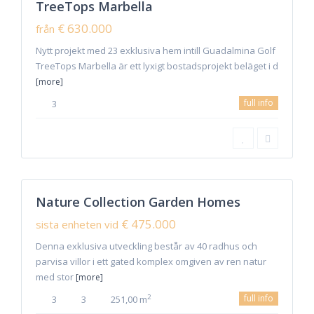
TreeTops Marbella
Featured
Sales
€ 630.000
från
Hot
Offer
Nytt projekt med 23 exklusiva hem intill Guadalmina Golf
TreeTops Marbella är ett lyxigt bostadsprojekt beläget i d
[more]
full info
3
9
Benalmadena
Nature Collection Garden Homes
Featured
Sales
€ 475.000
sista enheten vid
Hot
Offer
Denna exklusiva utveckling består av 40 radhus och
parvisa villor i ett gated komplex omgiven av ren natur
med stor
[more]
full info
2
3
3
251,00 m