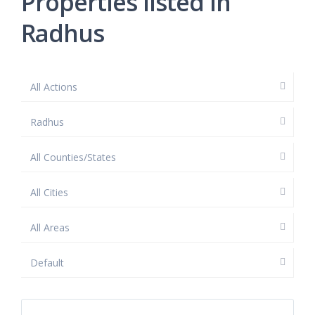
Properties listed in
Radhus
All Actions
Radhus
All Counties/States
All Cities
All Areas
Default
Guadalmina
,
Marbella
,
San
9
Pedro