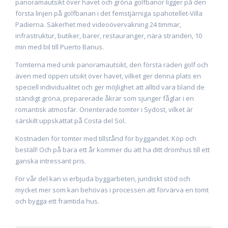
panoramautsikt över havet och gröna golfbanor ligger på den
första linjen på golfbanan i det femstjärniga spahotellet-Villa
Padierna. Säkerhet med videoövervakning 24 timmar,
infrastruktur, butiker, barer, restauranger, nära stranden, 10
min med bil till Puerto Banus.
Tomterna med unik panoramautsikt, den första raden golf och
även med öppen utsikt över havet, vilket ger denna plats en
speciell individualitet och ger möjlighet att alltid vara bland de
ständigt gröna, preparerade åkrar som sjunger fåglar i en
romantisk atmosfär. Orienterade tomter i Sydost, vilket är
särskilt uppskattat på Costa del Sol.
Kostnaden för tomter med tillstånd för byggandet. Köp och
beställ! Och på bara ett år kommer du att ha ditt drömhus till ett
ganska intressant pris.
För vår del kan vi erbjuda byggarbeten, juridiskt stöd och
mycket mer som kan behövas i processen att förvärva en tomt
och bygga ett framtida hus.