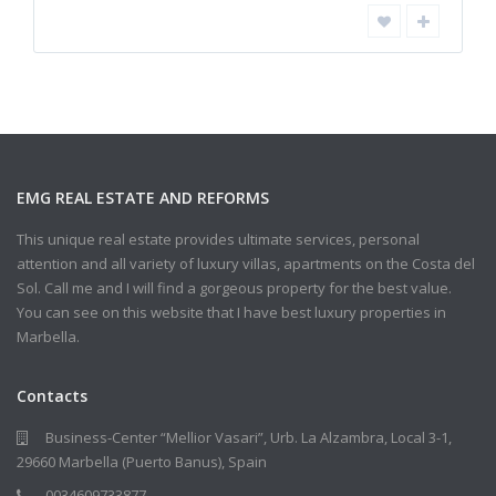
EMG REAL ESTATE AND REFORMS
This unique real estate provides ultimate services, personal
attention and all variety of luxury villas, apartments on the Costa del
Sol. Call me and I will find a gorgeous property for the best value.
You can see on this website that I have best luxury properties in
Marbella.
Contacts
Business-Center “Mellior Vasari”, Urb. La Alzambra, Local 3-1,
29660 Marbella (Puerto Banus), Spain
0034609733877