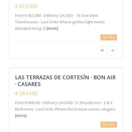
€ 653.000
From € 653,000 · Delivery Q4 2025 · 16 Sea-View
Townhouses · Last Units Where golden light meets
elevated living. G
[more]
full info
LAS TERRAZAS DE CORTESÍN · BON AIR
· CASARES
€ 584.500
From €584.500 · Delivery Q4 2026 · 51 Residences · 2 & 3
Bedrooms · Last Units Where the breeze carries eleganc
[more]
full info