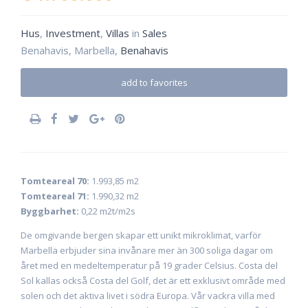
Hus
,
Investment
,
Villas
in
Sales
Benahavis, Marbella,
Benahavis
add to favorites
Tomteareal 70:
1.993,85 m2
Tomteareal 71:
1.990,32 m2
Byggbarhet:
0,22 m2t/m2s
De omgivande bergen skapar ett unikt mikroklimat, varför
Marbella erbjuder sina invånare mer än 300 soliga dagar om
året med en medeltemperatur på 19 grader Celsius. Costa del
Sol kallas också Costa del Golf, det är ett exklusivt område med
solen och det aktiva livet i södra Europa. Vår vackra villa med